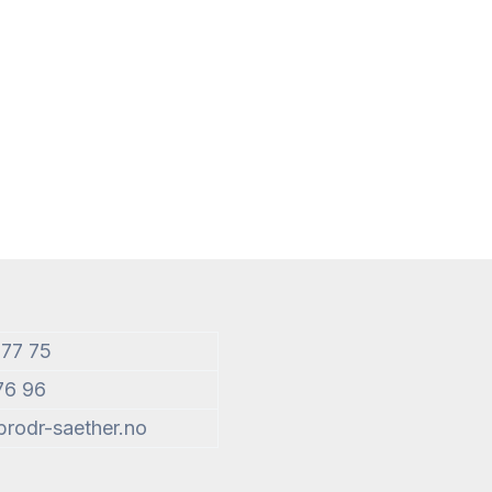
 77 75
76 96
rodr-saether.no