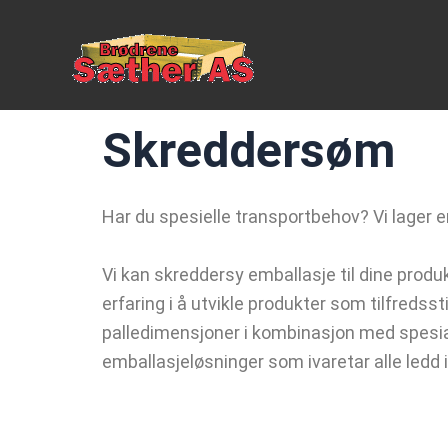
Skip
to
content
Skreddersøm
Har du spesielle transportbehov? Vi lager 
Vi kan skreddersy emballasje til dine produ
erfaring i å utvikle produkter som tilfredsst
palledimensjoner i kombinasjon med spesialt
emballasjeløsninger som ivaretar alle ledd 