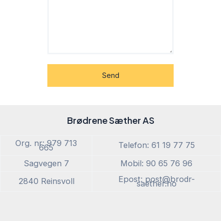
Send
Brødrene Sæther AS
Org. nr: 979 713
Telefon: 61 19 77 75
665
Sagvegen 7
Mobil: 90 65 76 96
Epost: post@brodr-
2840 Reinsvoll
saether.no